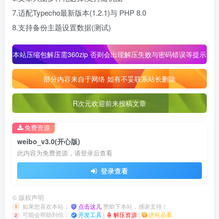
7.适配Typecho最新版本(1.2.1)与 PHP 8.0
8.支持备份主题设置数据(测试)
本站压缩包解压需360zip 否则会出现解压失败与密码错误等提示
部分内容来自于网络 如有不妥联系站长删除
R次元欢迎前来投稿文章
免费资源
weibo_v3.0(开心版)
此内容为免费资源，请登录后查看
登录查看
©
版权声明
如果您喜欢本站，
点击这儿
赞助下本站，感谢支持！
1
可能会帮助到你：
开发工具
|
解压资源
|
进站必看
2