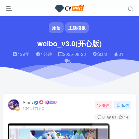
原创
主题模板
weibo_v3.0(开心版)
129字
1分钟
2025-08-23
Stars
81
0
Stars
关注
私信
12个月前更新
0
81
14