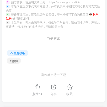
如若转载，请注明文章出处：
https://www.cyyx.cc/492/
3
本站内容观点不代表本站立场，并不代表本站赞同其观点和对其真实性
4
负责
若作商业用途，请联系原作者授权，若本站侵犯了您的权益请
联系
5
站长
进行删除处理
本站所有内容均来源于网络，仅供学习与参考，请勿商业运营，严禁从
6
事违法、侵权等任何非法活动，否则后果自负
THE END
主题模板
# 微博
喜欢就支持一下吧
点赞
14
分享
收藏