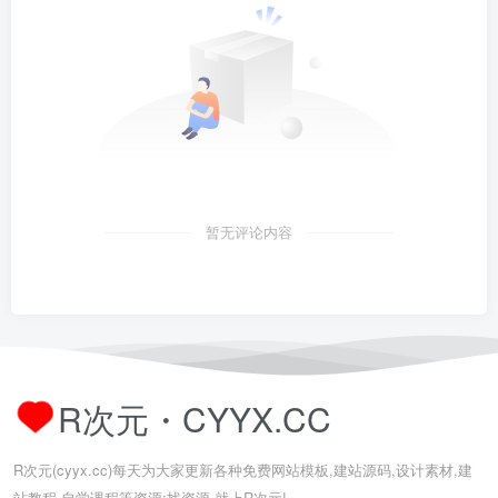
暂无评论内容
R次元・CYYX.CC
R次元(cyyx.cc)每天为大家更新各种免费网站模板,建站源码,设计素材,建
站教程,自学课程等资源;找资源,就上R次元!