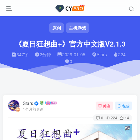
原创
主机游戏
《夏日狂想曲+》官方中文版V2.1.3
347字
2分钟
2026-01-05
Stars
224
0
Stars
关注
私信
1个月前更新
0
224
14