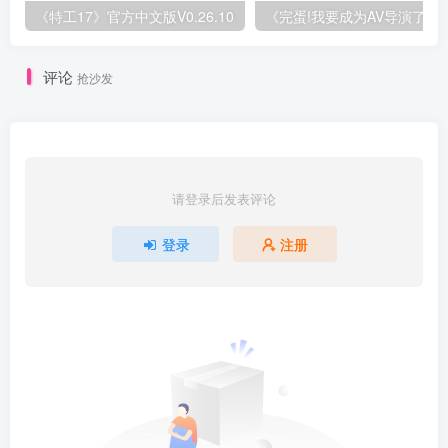
《特工17》官方中文版V0.26.10
《完蛋!我
评论
抢沙发
请登录后发表评论
登录
注册