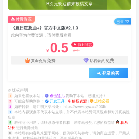
R次元欢迎前来投稿文章
付费资源
已售 22
《夏日狂想曲+》官方中文版V2.1.3
此内容为付费资源，请付费后查看
0.5
限时特惠
1
￥
￥
免费
免费
黄金会员
钻石会员
登录购买
©
版权声明
如果您喜欢本站，
点击这儿
赞助下本站，感谢支持！
1
可能会帮助到你：
开发工具
|
解压资源
|
进站必看
2
如若转载，请注明文章出处：
https://www.cyyx.cc/2035/
3
本站内容观点不代表本站立场，并不代表本站赞同其观点和对其真实性
4
负责
若作商业用途，请联系原作者授权，若本站侵犯了您的权益请
联系
5
站长
进行删除处理
本站所有内容均来源于网络，仅供学习与参考，请勿商业运营，严禁从
6
事违法、侵权等任何非法活动，否则后果自负