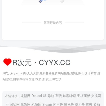
暂无评论内容
R次元・CYYX.CC
R次元(cyyx.cc)每天为大家更新各种免费网站模板,建站源码,设计素材,建
站教程,自学课程等资源;找资源,就上R次元!
龙盟网
Dtstool
UU导航
宝玩
哔哩哔哩
宝塔面板
央视网
友情链接：
中国知网
掌游网
机游网
Steam
阿里云
腾讯云
华为云
尊云
又拍