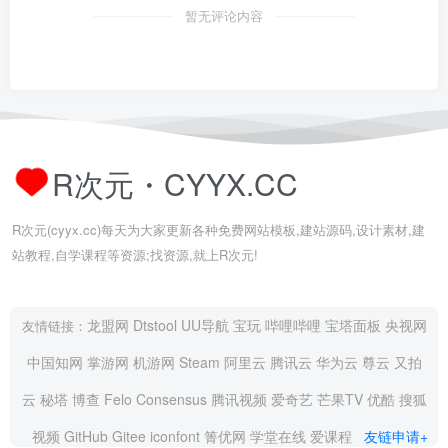
暂无评论内容
R次元・CYYX.CC
R次元(cyyx.cc)每天为大家更新各种免费网站模板,建站源码,设计素材,建
站教程,自学课程等资源;找资源,就上R次元!
龙盟网
Dtstool
UU导航
宝玩
哔哩哔哩
宝塔面板
央视网
友情链接：
中国知网
掌游网
机游网
Steam
阿里云
腾讯云
华为云
尊云
又拍
云
秘塔
博查
Felo
Consensus
腾讯视频
爱奇艺
芒果TV
优酷
搜狐
视频
GitHub
Gitee
iconfont
箐优网
学堂在线
爱课程
友链申请+