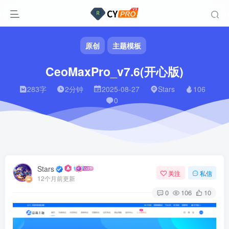
原创
主题模板
CeoMaxPro_v7.6(开心版)
283字
2分钟
2025-08-27
Stars
106
0
Stars
关注
私信
12个月前更新
0
106
10