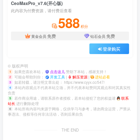
CeoMaxPro_v7.6(开心版)
此内容为付费资源，请付费后查看
588
积分
免费
免费
黄金会员
钻石会员
登录购买
©
版权声明
如果您喜欢本站，
点击这儿
赞助下本站，感谢支持！
1
可能会帮助到你：
开发工具
|
解压资源
|
进站必看
2
如若转载，请注明文章出处：
https://www.cyyx.cc/547/
3
本站内容观点不代表本站立场，并不代表本站赞同其观点和对其真实性
4
负责
若作商业用途，请联系原作者授权，若本站侵犯了您的权益请
联系
5
站长
进行删除处理
本站所有内容均来源于网络，仅供学习与参考，请勿商业运营，严禁从
6
事违法、侵权等任何非法活动，否则后果自负
THE END