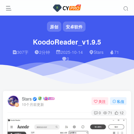
原创
安卓软件
KoodoReader_v1.9.5
307字
2分钟
2025-10-14
Stars
71
0
Stars
关注
私信
10个月前更新
0
71
12