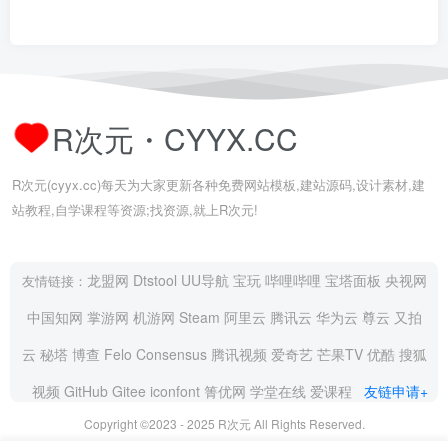
R次元・CYYX.CC
R次元(cyyx.cc)每天为大家更新各种免费网站模板,建站源码,设计素材,建
站教程,自学课程等资源;找资源,就上R次元!
龙盟网
Dtstool
UU导航
宝玩
哔哩哔哩
宝塔面板
央视网
友情链接：
中国知网
掌游网
机游网
Steam
阿里云
腾讯云
华为云
尊云
又拍
云
秘塔
博查
Felo
Consensus
腾讯视频
爱奇艺
芒果TV
优酷
搜狐
视频
GitHub
Gitee
iconfont
箐优网
学堂在线
爱课程
友链申请+
Copyright ©2023 - 2025
R次元
All Rights Reserved.