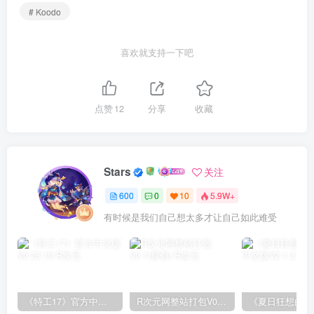
# Koodo
喜欢就支持一下吧
点赞
12
分享
收藏
Stars
关注
600
0
10
5.9W+
有时候是我们自己想太多才让自己如此难受
《特工17》官方中文版V0.26.10
R次元网整站打包V0.1(原创)