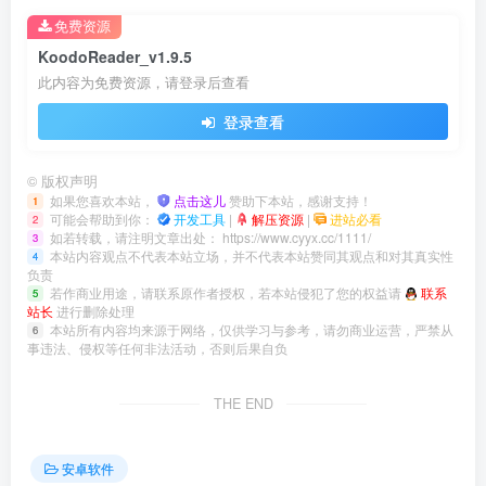
免费资源
KoodoReader_v1.9.5
此内容为免费资源，请登录后查看
登录查看
©
版权声明
如果您喜欢本站，
点击这儿
赞助下本站，感谢支持！
1
可能会帮助到你：
开发工具
|
解压资源
|
进站必看
2
如若转载，请注明文章出处：
https://www.cyyx.cc/1111/
3
本站内容观点不代表本站立场，并不代表本站赞同其观点和对其真实性
4
负责
若作商业用途，请联系原作者授权，若本站侵犯了您的权益请
联系
5
站长
进行删除处理
本站所有内容均来源于网络，仅供学习与参考，请勿商业运营，严禁从
6
事违法、侵权等任何非法活动，否则后果自负
THE END
安卓软件