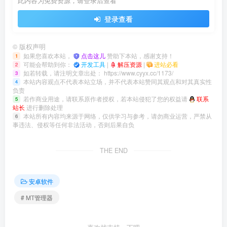
此内容为免费资源，请登录后查看
登录查看
©
版权声明
如果您喜欢本站，
点击这儿
赞助下本站，感谢支持！
1
可能会帮助到你：
开发工具
|
解压资源
|
进站必看
2
如若转载，请注明文章出处：
https://www.cyyx.cc/1173/
3
本站内容观点不代表本站立场，并不代表本站赞同其观点和对其真实性
4
负责
若作商业用途，请联系原作者授权，若本站侵犯了您的权益请
联系
5
站长
进行删除处理
本站所有内容均来源于网络，仅供学习与参考，请勿商业运营，严禁从
6
事违法、侵权等任何非法活动，否则后果自负
THE END
安卓软件
# MT管理器