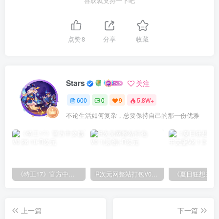
喜欢就支持一下吧
点赞
8
分享
收藏
Stars
关注
600
0
9
5.8W+
不论生活如何复杂，总要保持自己的那一份优雅
《特工17》官方中文版V0.26.10
R次元网整站打包V0.1(原创)
上一篇
下一篇