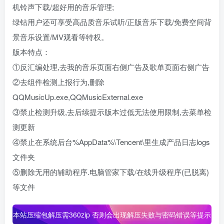
机铃声下载/超好用的音乐管理;
绿钻用户还可享受高品质音乐试听/正版音乐下载/免费空间背
景音乐设置/MV观看等特权。
版本特点：
①反汇编处理,去我的音乐页面右侧广告及歌单页面右侧广告
②去组件检测上报行为,删除
QQMusicUp.exe,QQMusicExternal.exe
③禁止检测升级,去后续提示版本过低无法使用限制,去菜单检
测更新
④禁止在系统后台%AppData%\Tencent\里生成产品日志logs
文件夹
⑤删除无用的辅助程序.电脑管家下载/在线升级程序(已脱离)
等文件
本站压缩包解压需360zip 否则会出现解压失败与密码错误等提示