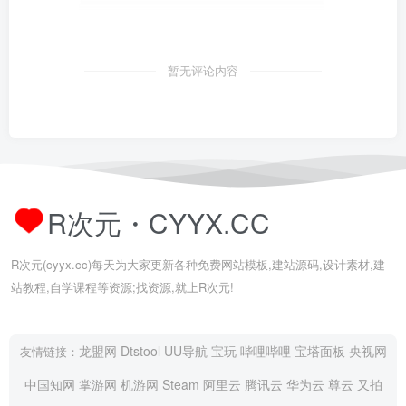
暂无评论内容
R次元・CYYX.CC
R次元(cyyx.cc)每天为大家更新各种免费网站模板,建站源码,设计素材,建
站教程,自学课程等资源;找资源,就上R次元!
龙盟网
Dtstool
UU导航
宝玩
哔哩哔哩
宝塔面板
央视网
友情链接：
中国知网
掌游网
机游网
Steam
阿里云
腾讯云
华为云
尊云
又拍