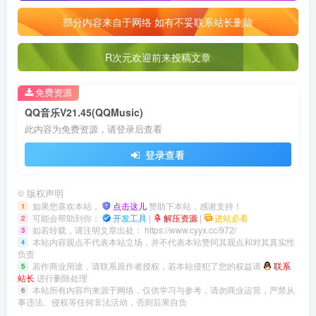
部分内容来自于网络 如有不妥联系站长删除
R次元欢迎前来投稿文章
免费资源
QQ音乐V21.45(QQMusic)
此内容为免费资源，请登录后查看
登录查看
©
版权声明
如果您喜欢本站，
点击这儿
赞助下本站，感谢支持！
1
可能会帮助到你：
开发工具
|
解压资源
|
进站必看
2
如若转载，请注明文章出处：
https://www.cyyx.cc/972/
3
本站内容观点不代表本站立场，并不代表本站赞同其观点和对其真实性
4
负责
若作商业用途，请联系原作者授权，若本站侵犯了您的权益请
联系
5
站长
进行删除处理
本站所有内容均来源于网络，仅供学习与参考，请勿商业运营，严禁从
6
事违法、侵权等任何非法活动，否则后果自负