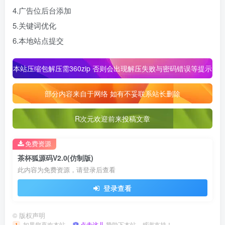
4.广告位后台添加
5.关键词优化
6.本地站点提交
本站压缩包解压需360zip 否则会出现解压失败与密码错误等提示
部分内容来自于网络 如有不妥联系站长删除
R次元欢迎前来投稿文章
免费资源
茶杯狐源码V2.0(仿制版)
此内容为免费资源，请登录后查看
登录查看
©
版权声明
如果您喜欢本站，
点击这儿
赞助下本站，感谢支持！
1