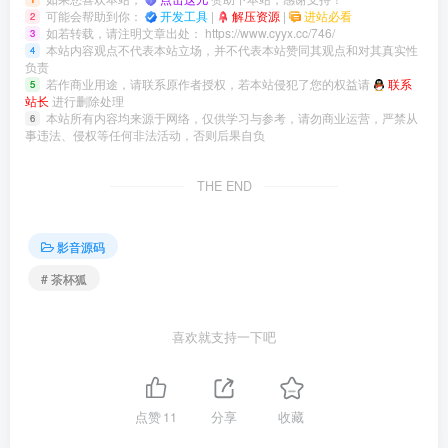
可能会帮助到你：
开发工具
|
解压资源
|
进站必看
2
如若转载，请注明文章出处：
https://www.cyyx.cc/746/
3
本站内容观点不代表本站立场，并不代表本站赞同其观点和对其真实性
4
负责
若作商业用途，请联系原作者授权，若本站侵犯了您的权益请
联系
5
站长
进行删除处理
本站所有内容均来源于网络，仅供学习与参考，请勿商业运营，严禁从
6
事违法、侵权等任何非法活动，否则后果自负
THE END
影音源码
# 茶杯狐
喜欢就支持一下吧
点赞
11
分享
收藏