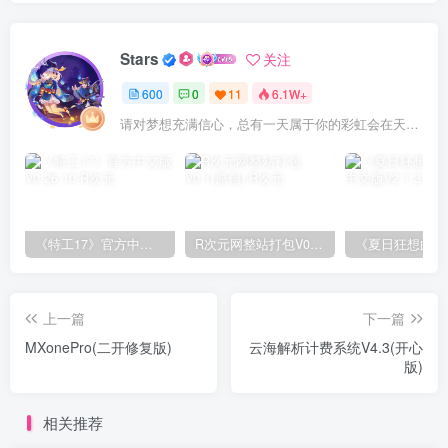
Stars
关注
600
0
11
6.1W+
请对梦想充满信心，总有一天属于你的彩虹会在天空微笑
《特工17》官方中文版V0.26.10
R次元网整站打包V0.1(原创)
上一篇
下一篇
MXonePro(二开修复版)
云海解析计费系统V4.3(开心
版)
相关推荐