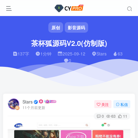
原创
影音源码
茶杯狐源码V2.0(仿制版)
137字
1分钟
2025-09-12
Stars
63
0
Stars
关注
私信
11个月前更新
0
63
11