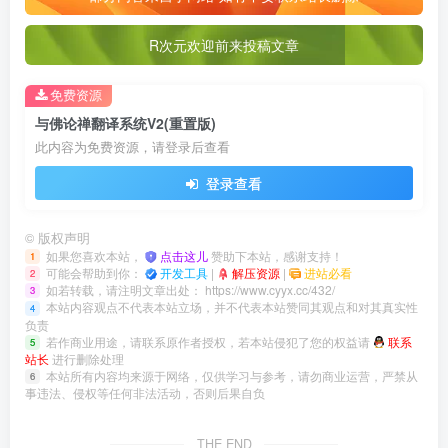
R次元欢迎前来投稿文章
免费资源
与佛论禅翻译系统V2(重置版)
此内容为免费资源，请登录后查看
登录查看
©
版权声明
如果您喜欢本站，
点击这儿
赞助下本站，感谢支持！
1
可能会帮助到你：
开发工具
|
解压资源
|
进站必看
2
如若转载，请注明文章出处：
https://www.cyyx.cc/432/
3
本站内容观点不代表本站立场，并不代表本站赞同其观点和对其真实性
4
负责
若作商业用途，请联系原作者授权，若本站侵犯了您的权益请
联系
5
站长
进行删除处理
本站所有内容均来源于网络，仅供学习与参考，请勿商业运营，严禁从
6
事违法、侵权等任何非法活动，否则后果自负
THE END