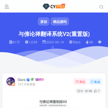
原创
精品源码
与佛论禅翻译系统V2(重置版)
91字
1分钟
2025-08-19
Stars
96
0
Stars
关注
私信
12个月前更新
0
96
7