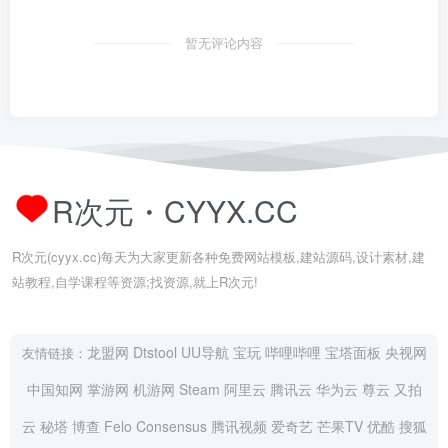
暂无评论内容
R次元・CYYX.CC
R次元(cyyx.cc)每天为大家更新各种免费网站模板,建站源码,设计素材,建
站教程,自学课程等资源;找资源,就上R次元!
龙盟网
Dtstool
UU导航
宝玩
哔哩哔哩
宝塔面板
央视网
友情链接：
中国知网
掌游网
机游网
Steam
阿里云
腾讯云
华为云
尊云
又拍
云
秘塔
博查
Felo
Consensus
腾讯视频
爱奇艺
芒果TV
优酷
搜狐