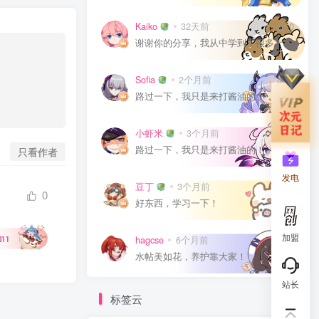
Kaiko
32天前
0
谢谢你的分享，我从中学到了很多！
Sofia
2个月前
0
路过一下，我只是来打酱油的！
小虾米
3个月前
0
路过一下，我只是来打酱油的！
只看作者
发电
豆丁
3个月前
0
0
好东西，学习一下！
加盟
hagcse
6个月前
0
11
水帖美如花，养护靠大家！
站长
标签云