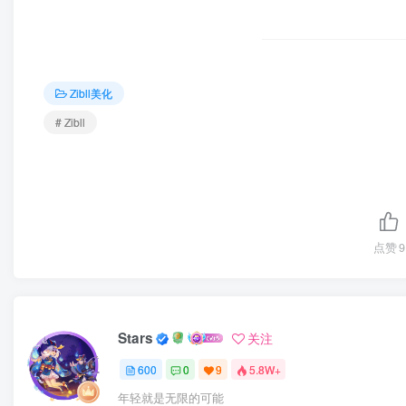
Zibll美化
# Zibll
点赞
9
Stars
关注
600
0
9
5.8W+
年轻就是无限的可能