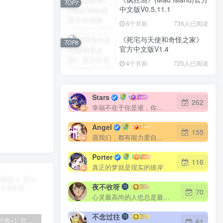
TOP7
中文版V0.5.11.1
6个月前
736人已阅读
《死宅与天使和奇怪之家》
TOP8
官方中文版V1.4
4个月前
725人已阅读
Stars
262
幸福不在于你是谁，你拥有什么，而仅仅在于你自己怎么看待
Angel
155
愿我们，都有能力爱自己，有余力爱别人
Porter
116
真正的梦就是现实的彼岸
夜不收呀
70
心灵最高尚的人也总是最勇敢的人
不念过往
《夏日狂想曲+》官方中文版V2.1.3
随机小姐姐视频V3.0(千寻版)
在线扒站(开源版)
61