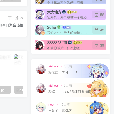
不论生活如何复杂，总要保持自己的那一份优雅
大大地方
52
我爱你，爱了整整一个曾经
下一篇
– 添加今日聚合热搜
Sofia
42
我们人生中最大的懒惰，就是当我们明知自己拥有作出选择的能力，却不去主动改变而是放任它的生活态度
2222223fffff
39
不管你被贴上什么标签，只有你才能定义你自己
aishouji
5天前
0
好东西，学习一下！
aishouji
5天前
0
Zibll主题 – 首页底部页脚美化(日夜版)
Zibll主题 – 自带弹窗美化样式
Zibll主题 – 添加自动
路过一下，我只是来打酱油的！
neon
19天前
0
幸苦了，爱迪尔