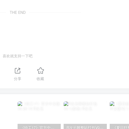
THE END
喜欢就支持一下吧
分享
收藏
《特工17》官方中文版V0.26.10
R次元网整站打包V0.1(原创)