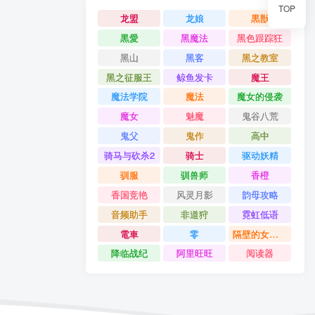
TOP
龙盟
龙娘
黒獣
黒愛
黑魔法
黑色跟踪狂
黑山
黑客
黑之教室
黑之征服王
鲸鱼发卡
魔王
魔法学院
魔法
魔女的侵袭
魔女
魅魔
鬼谷八荒
鬼父
鬼作
高中
骑马与砍杀2
骑士
驱动妖精
驯服
驯兽师
香橙
香国竞艳
风灵月影
韵母攻略
音频助手
非道狩
霓虹低语
電車
零
隔壁的女主播
降临战纪
阿里旺旺
阅读器