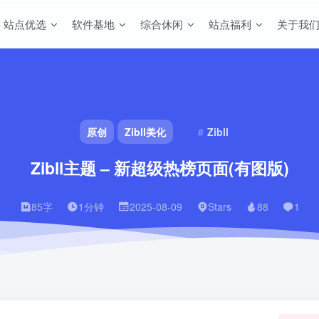
站点优选
软件基地
综合休闲
站点福利
关于我
原创
Zibll美化
Zibll
Zibll主题 – 新超级热榜页面(有图版)
85字
1分钟
2025-08-09
Stars
88
1