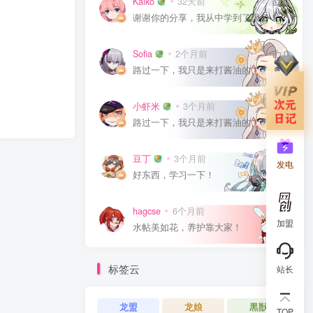
Kaiko
32天前
0
谢谢你的分享，我从中学到了很多！
Sofia
2个月前
0
路过一下，我只是来打酱油的！
小虾米
3个月前
0
路过一下，我只是来打酱油的！
豆丁
3个月前
0
发电
好东西，学习一下！
hagcse
6个月前
0
加盟
水帖美如花，养护靠大家！
标签云
站长
龙盟
龙娘
黒獣
TOP