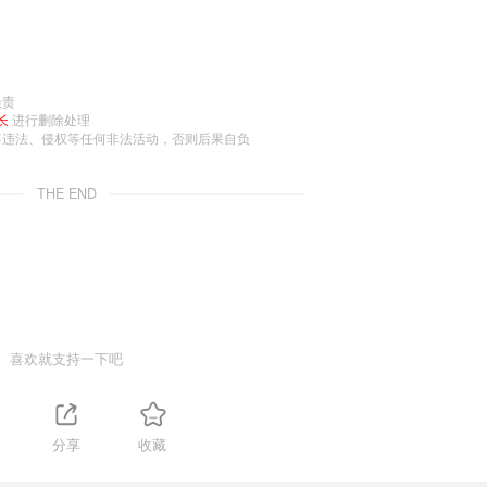
负责
长
进行删除处理
事违法、侵权等任何非法活动，否则后果自负
THE END
喜欢就支持一下吧
分享
收藏