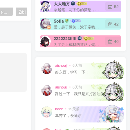
大大地方
52
拿起笔，写下你的梦想，你的人生就从此刻起航
Zibll主题 – 首页底部页脚美化(日夜版)
Zibll主题 – 自带弹窗美化样式
Zibll主题 – 添加自动
Sofia
42
爱，起于微笑，浓于亲吻，逝于泪水
2222223fffff
40
为了走上成材的道路，钢铁决不惋惜璀璨的钢花被遗弃
aishouji
6天前
0
好东西，学习一下！
aishouji
6天前
0
路过一下，我只是来打酱油的！
neon
19天前
0
幸苦了，爱迪尔