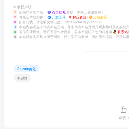
©
版权声明
如果您喜欢本站，
点击这儿
赞助下本站，感谢支持！
1
可能会帮助到你：
开发工具
|
解压资源
|
进站必看
2
如若转载，请注明文章出处：
https://www.cyyx.cc/358/
3
本站内容观点不代表本站立场，并不代表本站赞同其观点和对其真实性
4
若作商业用途，请联系原作者授权，若本站侵犯了您的权益请
联系站
5
本站所有内容均来源于网络，仅供学习与参考，请勿商业运营，严禁从
6
Zibll美化
# Zibll
点赞
9