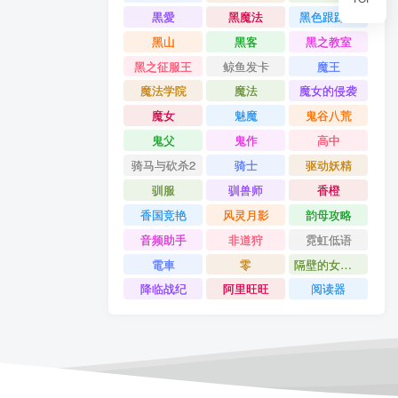
黒愛
黑魔法
黑色跟踪狂
黑山
黑客
黑之教室
黑之征服王
鲸鱼发卡
魔王
魔法学院
魔法
魔女的侵袭
魔女
魅魔
鬼谷八荒
鬼父
鬼作
高中
骑马与砍杀2
骑士
驱动妖精
驯服
驯兽师
香橙
香国竞艳
风灵月影
韵母攻略
音频助手
非道狩
霓虹低语
電車
零
隔壁的女主播
降临战纪
阿里旺旺
阅读器