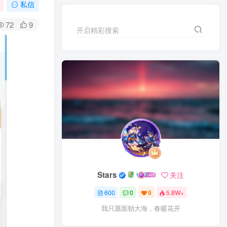
私信
72
9
开启精彩搜索
Stars
关注
600
0
9
5.8W+
我只愿面朝大海，春暖花开