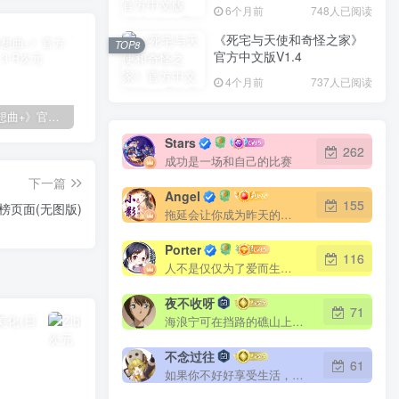
6个月前
748人已阅读
《死宅与天使和奇怪之家》
TOP8
官方中文版V1.4
4个月前
737人已阅读
《夏日狂想曲+》官方中文版V2.1.3
随机小姐姐视频V3.0(千寻版)
在线扒站(开源版)
Stars
262
成功是一场和自己的比赛
下一篇
Angel
155
级热榜页面(无图版)
拖延会让你成为昨天的奴隶
Porter
116
人不是仅仅为了爱而生存的
夜不收呀
71
海浪宁可在挡路的礁山上撞得粉碎，也不肯后退一步
不念过往
61
如果你不好好享受生活，你的悲伤、难过、害怕、羞愧和内疚会代替你享受