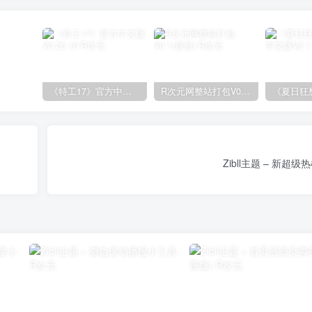
《特工17》官方中文版V0.26.10
R次元网整站打包V0.1(原创)
Zibll主题 – 新超