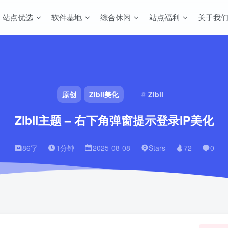
站点优选
软件基地
综合休闲
站点福利
关于我
原创
Zibll美化
Zibll
Zibll主题 – 右下角弹窗提示登录IP美化
86字
1分钟
2025-08-08
Stars
72
0