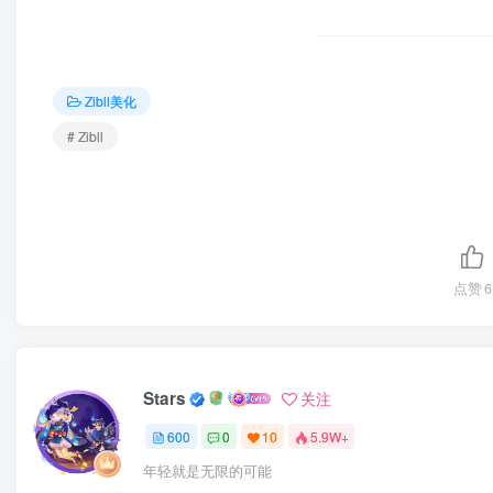
Zibll美化
# Zibll
点赞
6
Stars
关注
600
0
10
5.9W+
年轻就是无限的可能