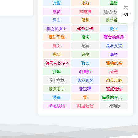
龙盟
龙娘
黒獣
黒愛
黑魔法
黑色跟踪狂
TOP
黑山
黑客
黑之教室
黑之征服王
鲸鱼发卡
魔王
魔法学院
魔法
魔女的侵袭
魔女
魅魔
鬼谷八荒
鬼父
鬼作
高中
骑马与砍杀2
骑士
驱动妖精
驯服
驯兽师
香橙
香国竞艳
风灵月影
韵母攻略
音频助手
非道狩
霓虹低语
電車
零
隔壁的女主播
降临战纪
阿里旺旺
阅读器