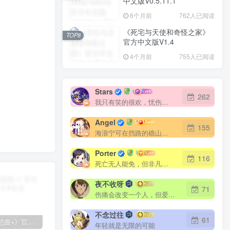
中文版V0.5.11.1
6个月前
762人已阅读
《死宅与天使和奇怪之家》
TOP8
官方中文版V1.4
4个月前
755人已阅读
Stars
262
我只有笑的很欢，忧伤才不会被看穿
Angel
155
海浪宁可在挡路的礁山上撞得粉碎，也不肯后退一步
Porter
116
死亡无人能免，但非凡的成就会树起一座纪念碑，它将一直立到太阳冷却之时
夜不收呀
71
伤痛会改变一个人，但爱最终总会让你找回最初的自己
不念过往
61
《夏日狂想曲+》官方中文版V2.1.3
随机小姐姐视频V3.0(千寻版)
在线扒站(开源版)
年轻就是无限的可能