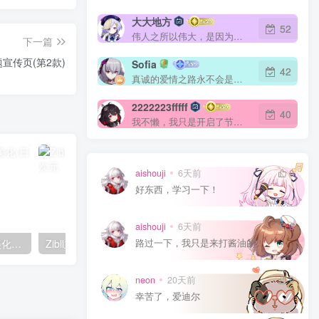
大大地方
52
伟人之所以伟大，是因为他立志要成为伟大的人
下一篇
主题宣传页(第2款)
Sofia
42
真诚的爱情之路永不会是平坦的
2222223fffff
40
我不懒，我只是开启了节能模式
aishouji
6天前
0
好东西，学习一下！
aishouji
6天前
0
路过一下，我只是来打酱油的！
Zibll主题 – 首页底部页脚美化(日夜版)
Zibll主题 – 自带弹窗美化样式
Zibll主题 – 添加自动
neon
20天前
0
幸苦了，爱迪尔