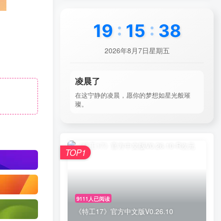
19
:
15
:
39
2026年8月7日星期五
凌晨了
在这宁静的凌晨，愿你的梦想如星光般璀
璨。
TOP1
9111人已阅读
《特工17》官方中文版V0.26.10