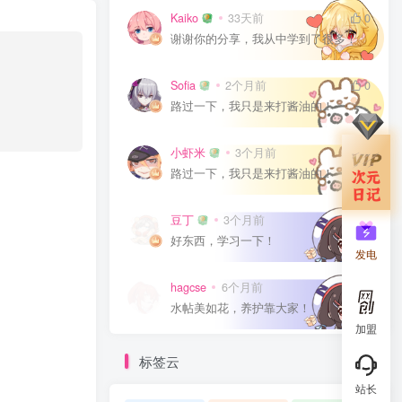
Kaiko
33天前
0
谢谢你的分享，我从中学到了很多！
Sofia
2个月前
0
路过一下，我只是来打酱油的！
小虾米
3个月前
0
路过一下，我只是来打酱油的！
豆丁
3个月前
0
好东西，学习一下！
发电
hagcse
6个月前
0
水帖美如花，养护靠大家！
加盟
标签云
站长