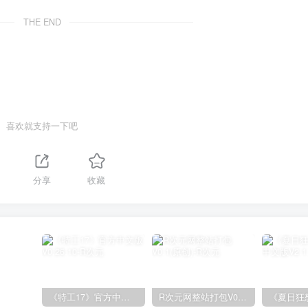
THE END
喜欢就支持一下吧
分享
收藏
《特工17》官方中文版V0.26.10
R次元网整站打包V0.1(原创)