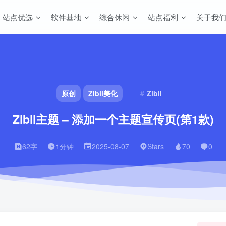
站点优选
软件基地
综合休闲
站点福利
关于我
原创
Zibll美化
Zibll
Zibll主题 – 添加一个主题宣传页(第1款)
62字
1分钟
2025-08-07
Stars
70
0