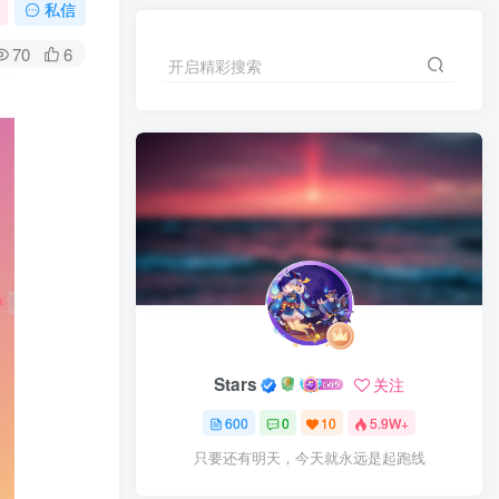
私信
70
6
开启精彩搜索
Stars
关注
600
0
10
5.9W+
只要还有明天，今天就永远是起跑线