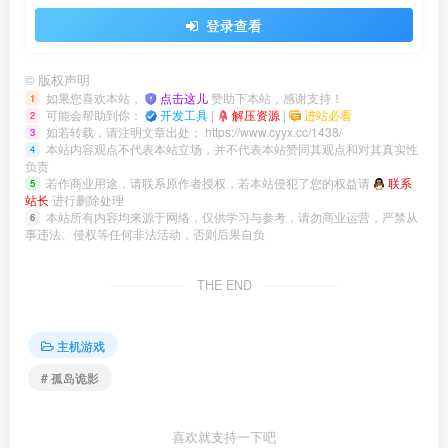
登录查看
©
版权声明
如果您喜欢本站，
点击这儿
赞助下本站，感谢支持！
1
可能会帮助到你：
开发工具
|
解压资源
|
进站必看
2
如若转载，请注明文章出处：
https://www.cyyx.cc/1438/
3
本站内容观点不代表本站立场，并不代表本站赞同其观点和对其真实性
4
负责
若作商业用途，请联系原作者授权，若本站侵犯了您的权益请
联系
5
站长
进行删除处理
本站所有内容均来源于网络，仅供学习与参考，请勿商业运营，严禁从
6
事违法、侵权等任何非法活动，否则后果自负
THE END
主机游戏
# 孤岛诡影
喜欢就支持一下吧