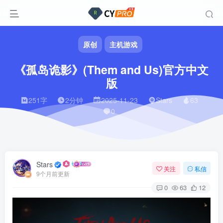
原创
主机游戏
《孤岛诡影》(Them and Us)官方中文
版
251字
2分钟
2025-11-23
Stars
63
0
Stars
关注
私信
9个月前更新
0
63
12