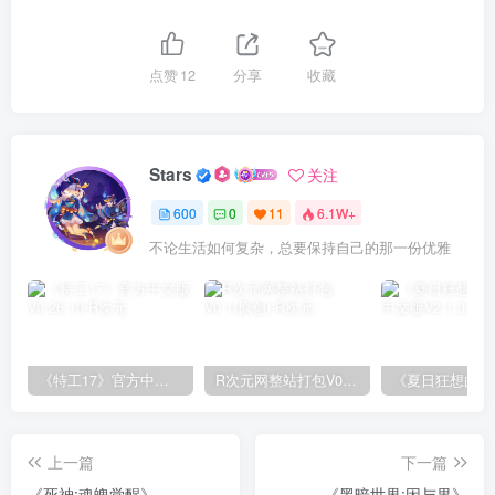
点赞
12
分享
收藏
Stars
关注
600
0
11
6.1W+
不论生活如何复杂，总要保持自己的那一份优雅
《特工17》官方中文版V0.26.10
R次元网整站打包V0.1(原创)
上一篇
下一篇
《死神:魂魄觉醒》
《黑暗世界:因与果》