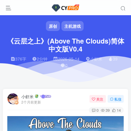
原创
主机游戏
《云层之上》(Above The Clouds)简体
中文版V0.4
376字
2分钟
2026-05-14
小虾米
39
0
小虾米
关注
私信
2个月前更新
0
39
14