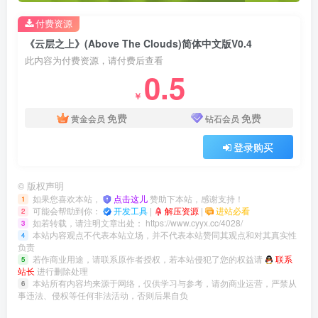
付费资源
《云层之上》(Above The Clouds)简体中文版V0.4
此内容为付费资源，请付费后查看
0.5
￥
免费
免费
黄金会员
钻石会员
登录购买
©
版权声明
如果您喜欢本站，
点击这儿
赞助下本站，感谢支持！
1
可能会帮助到你：
开发工具
|
解压资源
|
进站必看
2
如若转载，请注明文章出处：
https://www.cyyx.cc/4028/
3
本站内容观点不代表本站立场，并不代表本站赞同其观点和对其真实性
4
负责
若作商业用途，请联系原作者授权，若本站侵犯了您的权益请
联系
5
站长
进行删除处理
本站所有内容均来源于网络，仅供学习与参考，请勿商业运营，严禁从
6
事违法、侵权等任何非法活动，否则后果自负