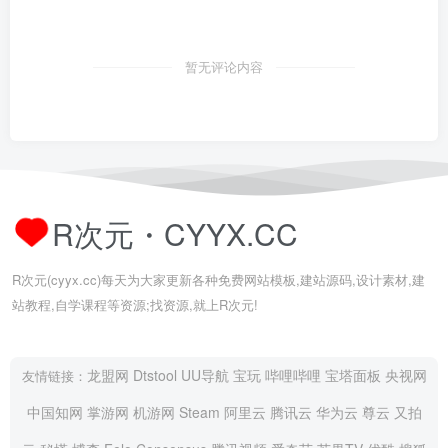
暂无评论内容
R次元・CYYX.CC
R次元(cyyx.cc)每天为大家更新各种免费网站模板,建站源码,设计素材,建
站教程,自学课程等资源;找资源,就上R次元!
龙盟网
Dtstool
UU导航
宝玩
哔哩哔哩
宝塔面板
央视网
友情链接：
中国知网
掌游网
机游网
Steam
阿里云
腾讯云
华为云
尊云
又拍