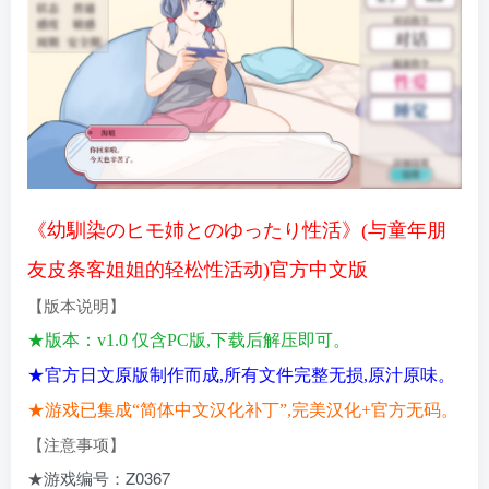
《幼馴染のヒモ姉とのゆったり性活》(与童年朋
友皮条客姐姐的轻松性活动)官方中文版
【版本说明】
★版本：v1.0 仅含PC版,下载后解压即可。
★官方日文原版制作而成,所有文件完整无损,原汁原味。
★游戏已集成“简体中文汉化补丁”,完美汉化+官方无码。
【注意事项
】
★游戏编号：Z0367