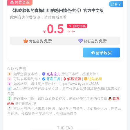
付费资源
已售 2
《和吃软饭的青梅姐姐的悠闲情色生活》官方中文版
此内容为付费资源，请付费后查看
0.5
限时特惠
1
￥
￥
免费
免费
黄金会员
钻石会员
登录购买
©
版权声明
如果您喜欢本站，
点击这儿
赞助下本站，感谢支持！
1
可能会帮助到你：
开发工具
|
解压资源
|
进站必看
2
如若转载，请注明文章出处：
https://www.cyyx.cc/3935/
3
本站内容观点不代表本站立场，并不代表本站赞同其观点和对其真实性
4
负责
若作商业用途，请联系原作者授权，若本站侵犯了您的权益请
联系
5
站长
进行删除处理
本站所有内容均来源于网络，仅供学习与参考，请勿商业运营，严禁从
6
事违法、侵权等任何非法活动，否则后果自负
THE END