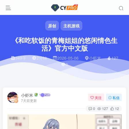
原创
主机游戏
《和吃软饭的青梅姐姐的悠闲情色生
活》官方中文版
349字
2分钟
2026-05-06
小虾米
127
0
小虾米
关注
私信
7天前更新
0
127
12