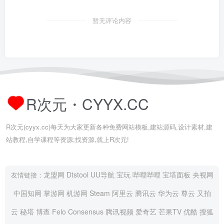
暂无评论内容
R次元・CYYX.CC
R次元(cyyx.cc)每天为大家更新各种免费网站模板,建站源码,设计素材,建
站教程,自学课程等资源;找资源,就上R次元!
龙盟网
Dtstool
UU导航
宝玩
哔哩哔哩
宝塔面板
央视网
友情链接：
中国知网
掌游网
机游网
Steam
阿里云
腾讯云
华为云
尊云
又拍
云
秘塔
博查
Felo
Consensus
腾讯视频
爱奇艺
芒果TV
优酷
搜狐