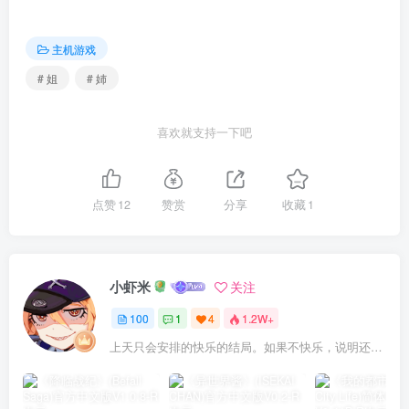
主机游戏
# 姐
# 姉
喜欢就支持一下吧
点赞
12
赞赏
分享
收藏
1
小虾米
关注
100
1
4
1.2W+
上天只会安排的快乐的结局。如果不快乐，说明还不是最后结局