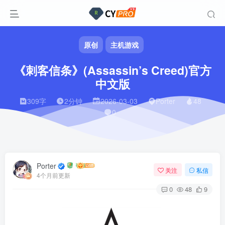
原创
主机游戏
《刺客信条》(Assassin’s Creed)官方
中文版
309字
2分钟
2026-03-03
Porter
48
0
Porter
关注
私信
4个月前更新
0
48
9