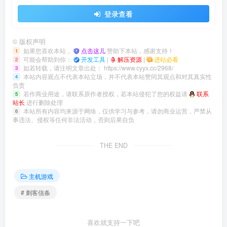
登录查看
©
版权声明
如果您喜欢本站，
点击这儿
赞助下本站，感谢支持！
1
可能会帮助到你：
开发工具
|
解压资源
|
进站必看
2
如若转载，请注明文章出处：
https://www.cyyx.cc/2968/
3
本站内容观点不代表本站立场，并不代表本站赞同其观点和对其真实性
4
负责
若作商业用途，请联系原作者授权，若本站侵犯了您的权益请
联系
5
站长
进行删除处理
本站所有内容均来源于网络，仅供学习与参考，请勿商业运营，严禁从
6
事违法、侵权等任何非法活动，否则后果自负
THE END
主机游戏
# 刺客信条
喜欢就支持一下吧