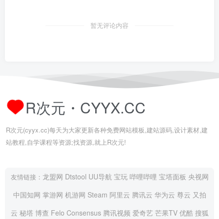
暂无评论内容
R次元・CYYX.CC
R次元(cyyx.cc)每天为大家更新各种免费网站模板,建站源码,设计素材,建
站教程,自学课程等资源;找资源,就上R次元!
龙盟网
Dtstool
UU导航
宝玩
哔哩哔哩
宝塔面板
央视网
友情链接：
中国知网
掌游网
机游网
Steam
阿里云
腾讯云
华为云
尊云
又拍
云
秘塔
博查
Felo
Consensus
腾讯视频
爱奇艺
芒果TV
优酷
搜狐