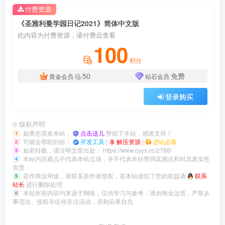
付费资源
《圣雅利曼学园日记2021》简体中文版
此内容为付费资源，请付费后查看
100
积分
50
免费
黄金会员
钻石会员
登录购买
©
版权声明
如果您喜欢本站，
点击这儿
赞助下本站，感谢支持！
1
可能会帮助到你：
开发工具
|
解压资源
|
进站必看
2
如若转载，请注明文章出处：
https://www.cyyx.cc/2788/
3
本站内容观点不代表本站立场，并不代表本站赞同其观点和对其真实性
4
负责
若作商业用途，请联系原作者授权，若本站侵犯了您的权益请
联系
5
站长
进行删除处理
本站所有内容均来源于网络，仅供学习与参考，请勿商业运营，严禁从
6
事违法、侵权等任何非法活动，否则后果自负