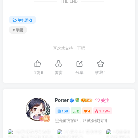
THE END
单机游戏
# 学園
喜欢就支持一下吧
点赞
9
赞赏
分享
收藏
1
Porter
关注
160
2
4
1.7W+
照亮前方的路，路就会被找到