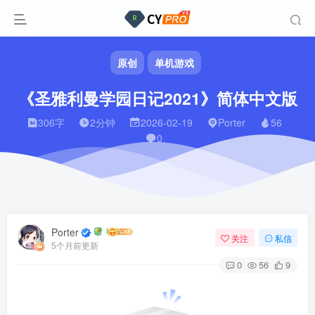
原创
单机游戏
《圣雅利曼学园日记2021》简体中文版
306字
2分钟
2026-02-19
Porter
56
0
Porter
关注
私信
5个月前更新
0
56
9