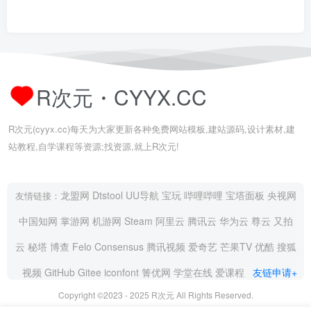
R次元・CYYX.CC
R次元(cyyx.cc)每天为大家更新各种免费网站模板,建站源码,设计素材,建
站教程,自学课程等资源;找资源,就上R次元!
龙盟网
Dtstool
UU导航
宝玩
哔哩哔哩
宝塔面板
央视网
友情链接：
中国知网
掌游网
机游网
Steam
阿里云
腾讯云
华为云
尊云
又拍
云
秘塔
博查
Felo
Consensus
腾讯视频
爱奇艺
芒果TV
优酷
搜狐
视频
GitHub
Gitee
iconfont
箐优网
学堂在线
爱课程
友链申请+
Copyright ©2023 - 2025
R次元
All Rights Reserved.