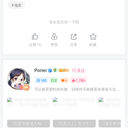
# 电车
喜欢就支持一下吧
点赞
10
赞赏
分享
收藏
Porter
关注
160
2
4
1.7W+
可以接受暂时的失败，但绝对不能接受未曾奋斗过的自己
《完蛋!我要成为AV导演了!》官方中文版
《九界之上》官方中文版V0.60