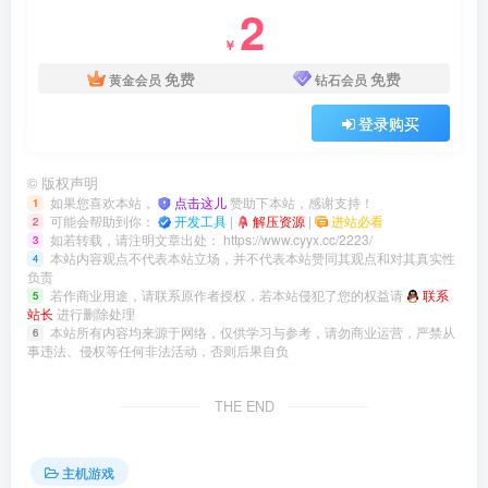
2
￥
免费
免费
黄金会员
钻石会员
登录购买
©
版权声明
如果您喜欢本站，
点击这儿
赞助下本站，感谢支持！
1
可能会帮助到你：
开发工具
|
解压资源
|
进站必看
2
如若转载，请注明文章出处：
https://www.cyyx.cc/2223/
3
本站内容观点不代表本站立场，并不代表本站赞同其观点和对其真实性
4
负责
若作商业用途，请联系原作者授权，若本站侵犯了您的权益请
联系
5
站长
进行删除处理
本站所有内容均来源于网络，仅供学习与参考，请勿商业运营，严禁从
6
事违法、侵权等任何非法活动，否则后果自负
THE END
主机游戏