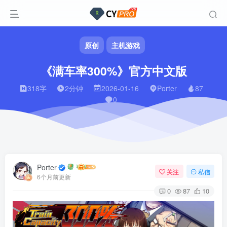
原创
主机游戏
《满车率300%》官方中文版
318字
2分钟
2026-01-16
Porter
87
0
Porter
关注
私信
6个月前更新
0
87
10