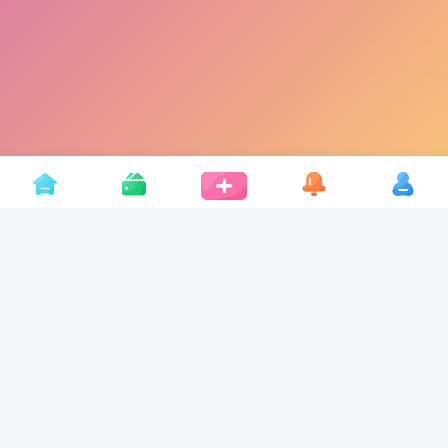
R次元・CYYX.CC
R次元(cyyx.cc)每天为大家更新各种免费网站模板,建站源码,设计素材,建
站教程,自学课程等资源;找资源,就上R次元!