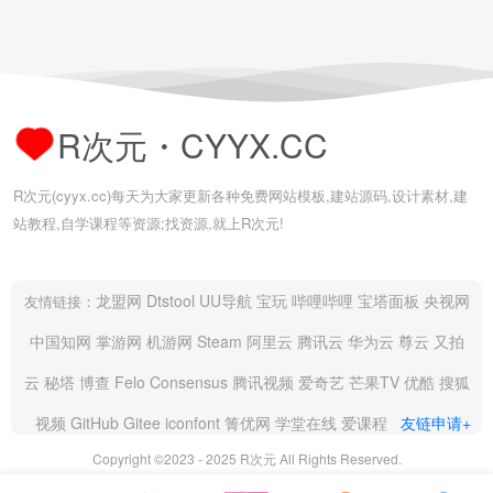
R次元・CYYX.CC
R次元(cyyx.cc)每天为大家更新各种免费网站模板,建站源码,设计素材,建
站教程,自学课程等资源;找资源,就上R次元!
龙盟网
Dtstool
UU导航
宝玩
哔哩哔哩
宝塔面板
央视网
友情链接：
中国知网
掌游网
机游网
Steam
阿里云
腾讯云
华为云
尊云
又拍
云
秘塔
博查
Felo
Consensus
腾讯视频
爱奇艺
芒果TV
优酷
搜狐
视频
GitHub
Gitee
iconfont
箐优网
学堂在线
爱课程
友链申请+
Copyright ©2023 - 2025
R次元
All Rights Reserved.