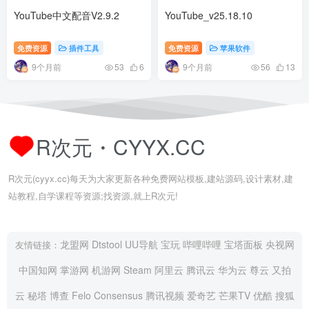
YouTube中文配音V2.9.2
YouTube_v25.18.10
免费资源
插件工具
免费资源
苹果软件
9个月前
9个月前
53
6
56
13
R次元・CYYX.CC
R次元(cyyx.cc)每天为大家更新各种免费网站模板,建站源码,设计素材,建
站教程,自学课程等资源;找资源,就上R次元!
龙盟网
Dtstool
UU导航
宝玩
哔哩哔哩
宝塔面板
央视网
友情链接：
中国知网
掌游网
机游网
Steam
阿里云
腾讯云
华为云
尊云
又拍
云
秘塔
博查
Felo
Consensus
腾讯视频
爱奇艺
芒果TV
优酷
搜狐