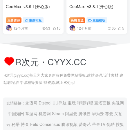
CeoMax_v3.9.1(开心版)
CeoMax_v3.8.1(开心版)
免费资源
主题模板
免费资源
主题模板
12个月前
12个月前
53
15
65
5
R次元・CYYX.CC
R次元(cyyx.cc)每天为大家更新各种免费网站模板,建站源码,设计素材,建
站教程,自学课程等资源;找资源,就上R次元!
龙盟网
Dtstool
UU导航
宝玩
哔哩哔哩
宝塔面板
央视网
友情链接：
中国知网
掌游网
机游网
Steam
阿里云
腾讯云
华为云
尊云
又拍
云
秘塔
博查
Felo
Consensus
腾讯视频
爱奇艺
芒果TV
优酷
搜狐