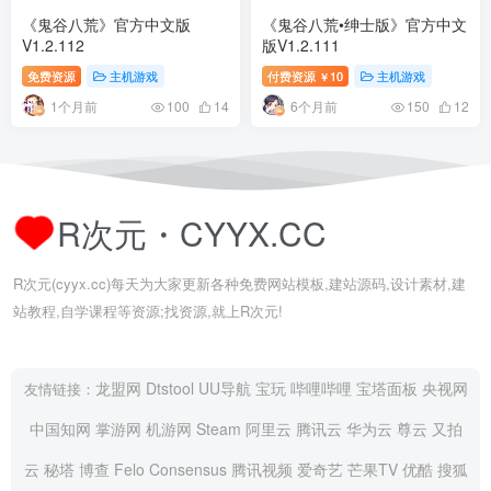
《鬼谷八荒》官方中文版
《鬼谷八荒•绅士版》官方中文
V1.2.112
版V1.2.111
免费资源
主机游戏
付费资源
10
主机游戏
￥
1个月前
6个月前
100
14
150
12
R次元・CYYX.CC
R次元(cyyx.cc)每天为大家更新各种免费网站模板,建站源码,设计素材,建
站教程,自学课程等资源;找资源,就上R次元!
龙盟网
Dtstool
UU导航
宝玩
哔哩哔哩
宝塔面板
央视网
友情链接：
中国知网
掌游网
机游网
Steam
阿里云
腾讯云
华为云
尊云
又拍
云
秘塔
博查
Felo
Consensus
腾讯视频
爱奇艺
芒果TV
优酷
搜狐