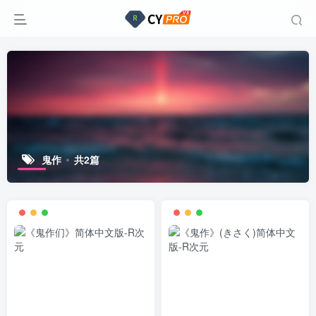
鬼作
共2篇