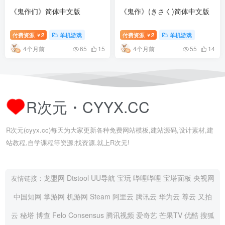
《鬼作们》简体中文版
《鬼作》(きさく)简体中文版
付费资源
2
单机游戏
付费资源
2
单机游戏
￥
￥
4个月前
4个月前
65
15
55
14
R次元・CYYX.CC
R次元(cyyx.cc)每天为大家更新各种免费网站模板,建站源码,设计素材,建
站教程,自学课程等资源;找资源,就上R次元!
龙盟网
Dtstool
UU导航
宝玩
哔哩哔哩
宝塔面板
央视网
友情链接：
中国知网
掌游网
机游网
Steam
阿里云
腾讯云
华为云
尊云
又拍
云
秘塔
博查
Felo
Consensus
腾讯视频
爱奇艺
芒果TV
优酷
搜狐