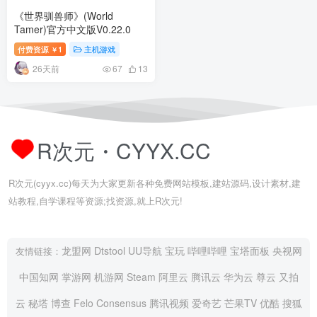
《世界驯兽师》(World
Tamer)官方中文版V0.22.0
付费资源
1
主机游戏
￥
26天前
67
13
R次元・CYYX.CC
R次元(cyyx.cc)每天为大家更新各种免费网站模板,建站源码,设计素材,建
站教程,自学课程等资源;找资源,就上R次元!
龙盟网
Dtstool
UU导航
宝玩
哔哩哔哩
宝塔面板
央视网
友情链接：
中国知网
掌游网
机游网
Steam
阿里云
腾讯云
华为云
尊云
又拍
云
秘塔
博查
Felo
Consensus
腾讯视频
爱奇艺
芒果TV
优酷
搜狐