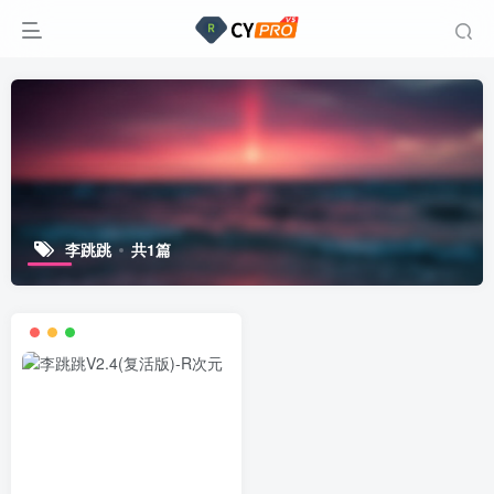
李跳跳
共1篇