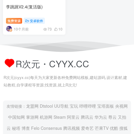
李跳跳V2.4(复活版)
免费资源
安卓软件
10个月前
73
10
R次元・CYYX.CC
R次元(cyyx.cc)每天为大家更新各种免费网站模板,建站源码,设计素材,建
站教程,自学课程等资源;找资源,就上R次元!
龙盟网
Dtstool
UU导航
宝玩
哔哩哔哩
宝塔面板
央视网
友情链接：
中国知网
掌游网
机游网
Steam
阿里云
腾讯云
华为云
尊云
又拍
云
秘塔
博查
Felo
Consensus
腾讯视频
爱奇艺
芒果TV
优酷
搜狐