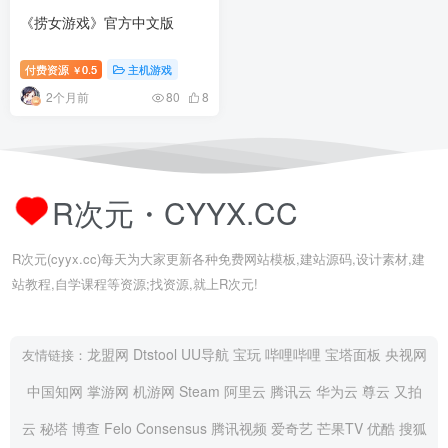
《捞女游戏》官方中文版
付费资源
0.5
主机游戏
￥
2个月前
80
8
R次元・CYYX.CC
R次元(cyyx.cc)每天为大家更新各种免费网站模板,建站源码,设计素材,建
站教程,自学课程等资源;找资源,就上R次元!
龙盟网
Dtstool
UU导航
宝玩
哔哩哔哩
宝塔面板
央视网
友情链接：
中国知网
掌游网
机游网
Steam
阿里云
腾讯云
华为云
尊云
又拍
云
秘塔
博查
Felo
Consensus
腾讯视频
爱奇艺
芒果TV
优酷
搜狐