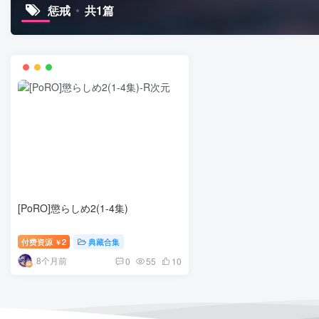
惩戒
共1篇
[PoRO]懲らしめ2(1-4集)
付费资源
2
典藏合集
￥
8个月前
0
55
10