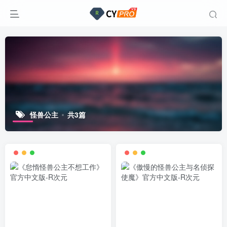
怪兽公主
共3篇