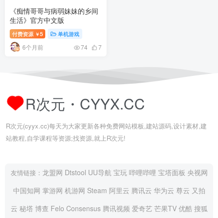
《痴情哥哥与病弱妹妹的乡间
生活》官方中文版
付费资源
5
单机游戏
￥
6个月前
74
7
R次元・CYYX.CC
R次元(cyyx.cc)每天为大家更新各种免费网站模板,建站源码,设计素材,建
站教程,自学课程等资源;找资源,就上R次元!
龙盟网
Dtstool
UU导航
宝玩
哔哩哔哩
宝塔面板
央视网
友情链接：
中国知网
掌游网
机游网
Steam
阿里云
腾讯云
华为云
尊云
又拍
云
秘塔
博查
Felo
Consensus
腾讯视频
爱奇艺
芒果TV
优酷
搜狐